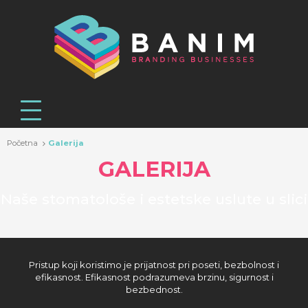
Početna
Galerija
GALERIJA
Naše stomatološe i estetske uslute u slici
Pristup koji koristimo je prijatnost pri poseti, bezbolnost i
efikasnost. Efikasnost podrazumeva brzinu, sigurnost i
bezbednost.