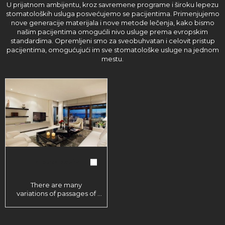
U prijatnom ambijentu, kroz savremene programe i široku lepezu
stomatoloških usluga posvećujemo se pacijentima. Primenjujemo
nove generacije materijala i nove metode lečenja, kako bismo
našim pacijentima omogućili nivo usluge prema evropskim
standardima. Opremljeni smo za sveobuhvatan i celovit pristup
pacijentima, omogućujući im sve stomatološke usluge na jednom
mestu.
Album naziv
There are many
variations of passages of
Lorem Ipsum available,
but the majority have
suffered alteration in