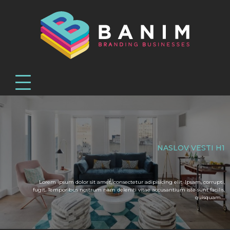
N
A
S
L
O
V
V
E
S
T
I
H
1
Lorem ipsum dolor sit amet, consectetur adipisicing elit. Ipsam, corrupti,
fugit. Temporibus nostrum nam deleniti vitae accusantium iste sunt facilis,
quisquam....